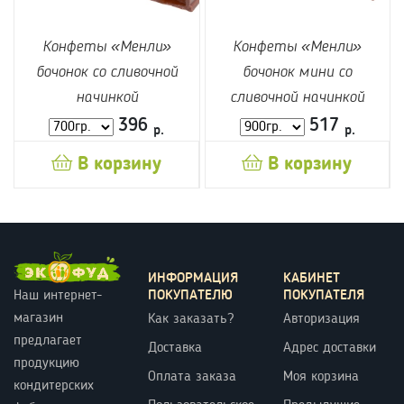
Конфеты «Менли»
Конфеты «Менли»
бочонок со сливочной
бочонок мини со
начинкой
сливочной начинкой
396
517
р.
р.
В корзину
В корзину
ИНФОРМАЦИЯ
КАБИНЕТ
ПОКУПАТЕЛЮ
ПОКУПАТЕЛЯ
Наш интернет-
магазин
Как заказать?
Авторизация
предлагает
Доставка
Адрес доставки
продукцию
Оплата заказа
Моя корзина
кондитерских