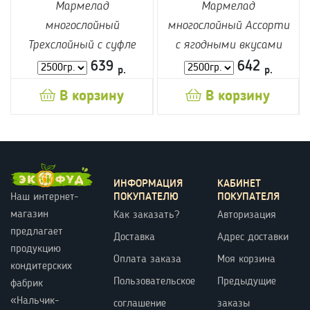
Мармелад
Мармелад
многослойный
многослойный Ассорти
Трехслойный с суфле
с ягодными вкусами
639
642
р.
р.
В корзину
В корзину
ИНФОРМАЦИЯ
КАБИНЕТ
ПОКУПАТЕЛЮ
ПОКУПАТЕЛЯ
Наш интернет-
магазин
Как заказать?
Авторизация
предлагает
Доставка
Адрес доставки
продукцию
Оплата заказа
Моя корзина
кондитерских
Пользовательское
Предыдущие
фабрик
«Нальчик-
соглашение
заказы