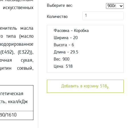
Выберите вес:
искусственных
Количество
аменитель масла
Фасовка - Коробка
го типа (масло
Ширина - 20
зодорированное
Высота - 6
Е492), (Е322)),
Длина - 29.5
Вес: 900
очная сухая,
Цена: 518
цитин соевый,
Добавить в корзину 518
р.
гетическая
сть, ккал/кДж
90/1610