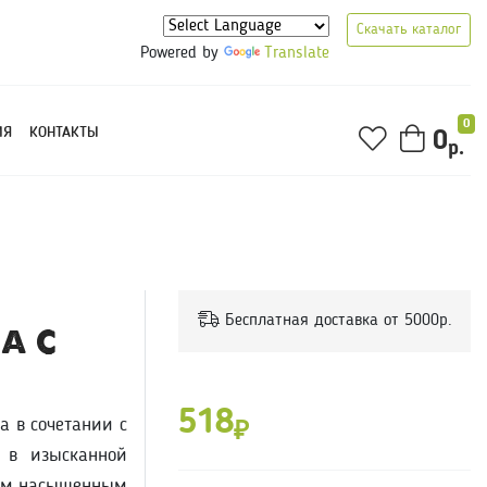
Скачать каталог
Powered by
Translate
0
ИЯ
КОНТАКТЫ
0
р.
Бесплатная доставка от 5000р.
а c
518
а в сочетании с
₽
 в изысканной
ным насыщенным