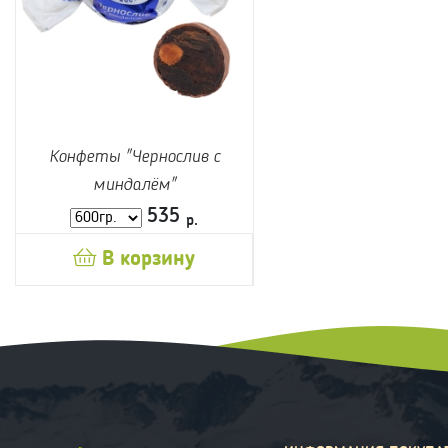
Конфеты "Чернослив с
миндалём"
535
р.
В корзину