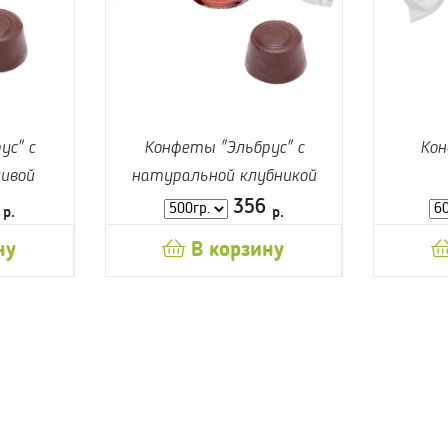
ус" с
Конфеты "Эльбрус" с
Кон
ивой
натуральной клубникой
6
356
р.
р.
ну
В корзину